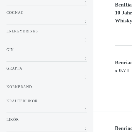
BenRia
10 Jahr
COGNAC
Whisky 
ENERGYDRINKS
GIN
Benria
GRAPPA
x 0.7 l
KORNBRAND
KRÄUTERLIKÖR
LIKÖR
Benria