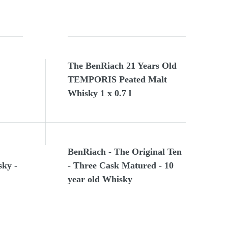
The BenRiach 21 Years Old
TEMPORIS Peated Malt
Whisky 1 x 0.7 l
BenRiach - The Original Ten
sky -
- Three Cask Matured - 10
year old Whisky