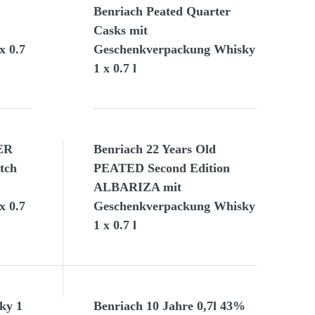
Benriach Peated Quarter
Casks mit
x 0.7
Geschenkverpackung Whisky
1 x 0.7 l
ER
Benriach 22 Years Old
tch
PEATED Second Edition
ALBARIZA mit
x 0.7
Geschenkverpackung Whisky
1 x 0.7 l
ky 1
Benriach 10 Jahre 0,7l 43%