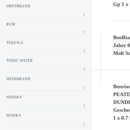
Gp 1 x 
OBSTBRAND
RUM
BenRia
TEQUILA
Jahre 0
Malt S
TONIC WATER
WEINBRAND
Benria
PEATED
WHISKY
DUNDE
Gesche
WODKA
1 x 0.7 