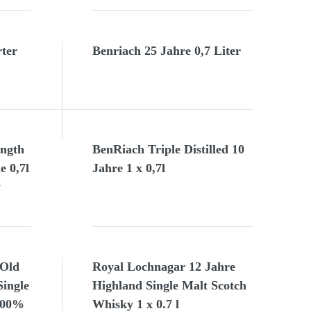
ter
Benriach 25 Jahre 0,7 Liter
ength
BenRiach Triple Distilled 10
 0,7l
Jahre 1 x 0,7l
y
 Old
Royal Lochnagar 12 Jahre
ingle
Highland Single Malt Scotch
,00%
Whisky 1 x 0.7 l