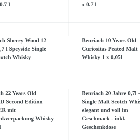
0.7 l
x 0.7 l
ch Sherry Wood 12
Benriach 10 Years Old
,7 l Speyside Single
Curiositas Peated Malt
cotch Whisky
Whisky 1 x 0,05l
ch 22 Years Old
Benriach 20 Jahre 0,7l -
 Second Edition
Single Malt Scotch Whi
R mit
elegant und voll im
nkverpackung Whisky
Geschmack - inkl.
l
Geschenkdose