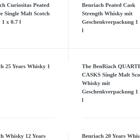
ch Curiositas Peated
Benriach Peated Cask
e Single Malt Scotch
Strength Whisky mit
1 x 0.7 l
Geschenkverpackung 1 
l
ch 25 Years Whisky 1
The BenRiach QUART
CASKS Single Malt Sco
Whisky mit
Geschenkverpackung 1 
l
ch Whisky 12 Years
Benriach 20 Years Whis