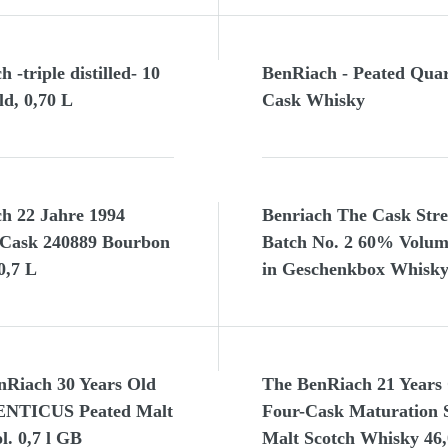
h -triple distilled- 10
BenRiach - Peated Quar
ld, 0,70 L
Cask Whisky
ch 22 Jahre 1994
Benriach The Cask Str
 Cask 240889 Bourbon
Batch No. 2 60% Volume
0,7 L
in Geschenkbox Whisk
nRiach 30 Years Old
The BenRiach 21 Years
NTICUS Peated Malt
Four-Cask Maturation S
. 0,7 l GB
Malt Scotch Whisky 46