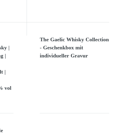
The Gaelic Whisky Collection
ky |
- Geschenkbox mit
g |
individueller Gravur
t |
% vol
le