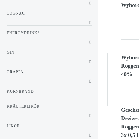
Wyboro
COGNAC
ENERGYDRINKS
GIN
Wyboro
Roggenw
GRAPPA
40%
KORNBRAND
KRÄUTERLIKÖR
Gesche
Dreier
Roggen,
LIKÖR
3x 0,5 