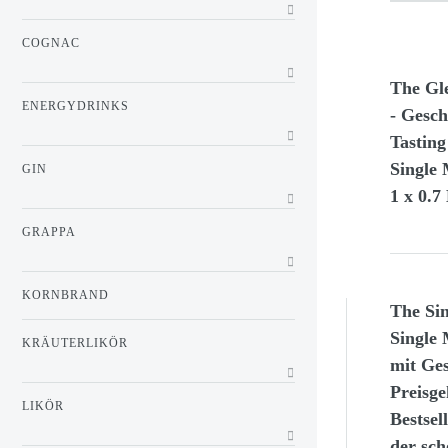
COGNAC
The Gl
ENERGYDRINKS
- Gesch
Tasting
Single 
GIN
1 x 0.7
GRAPPA
KORNBRAND
The Sin
Single 
KRÄUTERLIKÖR
mit Ge
Preisge
LIKÖR
Bestsel
der sch