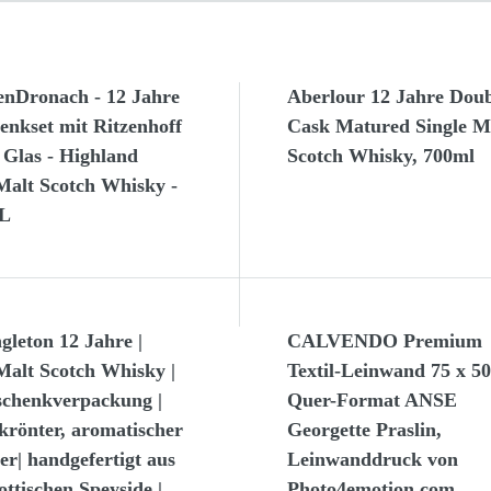
enDronach - 12 Jahre
Aberlour 12 Jahre Doub
enkset mit Ritzenhoff
Cask Matured Single M
 Glas - Highland
Scotch Whisky, 700ml
Malt Scotch Whisky -
 L
gleton 12 Jahre |
CALVENDO Premium
Malt Scotch Whisky |
Textil-Leinwand 75 x 5
schenkverpackung |
Quer-Format ANSE
krönter, aromatischer
Georgette Praslin,
ler| handgefertigt aus
Leinwanddruck von
ottischen Speyside |
Photo4emotion.com