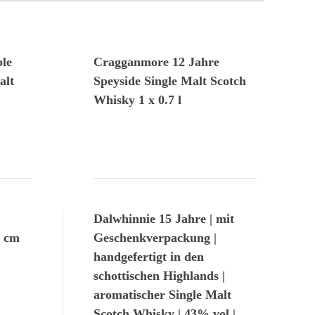
le
Cragganmore 12 Jahre
alt
Speyside Single Malt Scotch
Whisky 1 x 0.7 l
Dalwhinnie 15 Jahre | mit
0 cm
Geschenkverpackung |
handgefertigt in den
schottischen Highlands |
aromatischer Single Malt
Scotch Whisky | 43% vol |