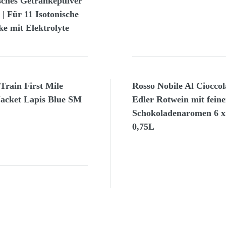
sches Getränkepulver
| Für 11 Isotonische
e mit Elektrolyte
rain First Mile
Rosso Nobile Al Cioccol
acket Lapis Blue SM
Edler Rotwein mit fein
Schokoladenaromen 6 x
0,75L