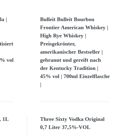
a |
Bulleit Bulleit Bourbon
Frontier American Whiskey |
High Rye Whiskey |
isiert
Preisgekrönter,
amerikanischer Bestseller |
3% vol
gebrannt und gereift nach
der Kentucky Tradition |
45% vol | 700ml Einzelflasche
|
, 1L
Three Sixty Vodka Original
0,7 Liter 37,5%-VOL