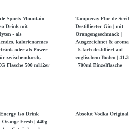
de Sports Mountain
Tanqueray Flor de Sevill
Iso Drink mit
Destillierter Gin | mit
lyten - als
Orangengeschmack |
hendes, kalorienarmes
Ausgezeichnet & aromat
tränk oder als Power
| 5-fach destilliert auf
für zwischendurch,
englischem Boden | 41.
 Flasche 500 ml12er
| 700ml Einzelflasche
 Energy Iso Drink
Absolut Vodka Original
| Orange Fresh | 440g