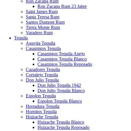
Ron Zacapa Rum
Ron Zacapa Rum 23 Jahre
Saint James Rum
Santa Teresa Rum
Santos Dumont Rum
Tierra Monte Rum
Varadero Rum
Tequila
Agavita Tequila
Casamigos Tequila
Casamigos Tequila Anejo
Casamigos Tequila Blanco
Casamigos Tequila Reposado
Cazadores Tequila
Corralejo Tequila
Don Julio Tequila
Don Julio Tequila 1942
Don Julio Tequila Blanco
Espolon Tequila
Espolon Tequila Blanco
Herradura Tequila
Hornitos Tequila
Huizache Tequila
Huizache Tequila Blanco
Huizache Tequila Reposado