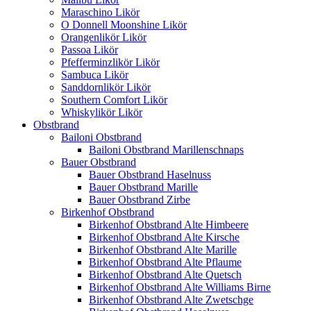
Maraschino Likör
O Donnell Moonshine Likör
Orangenlikör Likör
Passoa Likör
Pfefferminzlikör Likör
Sambuca Likör
Sanddornlikör Likör
Southern Comfort Likör
Whiskylikör Likör
Obstbrand
Bailoni Obstbrand
Bailoni Obstbrand Marillenschnaps
Bauer Obstbrand
Bauer Obstbrand Haselnuss
Bauer Obstbrand Marille
Bauer Obstbrand Zirbe
Birkenhof Obstbrand
Birkenhof Obstbrand Alte Himbeere
Birkenhof Obstbrand Alte Kirsche
Birkenhof Obstbrand Alte Marille
Birkenhof Obstbrand Alte Pflaume
Birkenhof Obstbrand Alte Quetsch
Birkenhof Obstbrand Alte Williams Birne
Birkenhof Obstbrand Alte Zwetschge