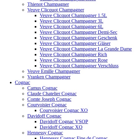
Thienot Champagner
Veuve Clicquot Champagner
Veuve Clicquot Champagner 1.5L
Veuve Clicquot Champagner 3L
Veuve Clicquot Champagner 6L
Veuve Clicquot Champagner Demi-Sec
Veuve Clicquot Champagner Geschenk
Veuve Clicquot Champagner Gläser
Veuve Clicquot Champagner La Grande Dame
Veuve Clicquot Champagner Rich
Veuve Clicquot Champagner Rose
Veuve Clicquot Champagner Verschluss
Veuve Emille Champagner
Vranken Champagner
Cognac
Camus Cognac
Claude Chatelier Cognac
Comte Joseph Cognac
Courvoisier Cognac
Courvoisier Cognac XO
Davidoff Cognac
Davidoff Cognac VSOP
Davidoff Cognac XO
Hennessy Cognac
Hennessy Cognac Fine de Cognac