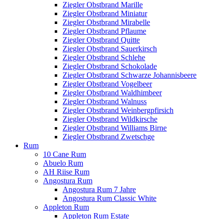
Ziegler Obstbrand Marille
Ziegler Obstbrand Miniatur
Ziegler Obstbrand Mirabelle
Ziegler Obstbrand Pflaume
Ziegler Obstbrand Quitte
Ziegler Obstbrand Sauerkirsch
Ziegler Obstbrand Schlehe
Ziegler Obstbrand Schokolade
Ziegler Obstbrand Schwarze Johannisbeere
Ziegler Obstbrand Vogelbeer
Ziegler Obstbrand Waldhimbeer
Ziegler Obstbrand Walnuss
Ziegler Obstbrand Weinbergpfirsich
Ziegler Obstbrand Wildkirsche
Ziegler Obstbrand Williams Birne
Ziegler Obstbrand Zwetschge
Rum
10 Cane Rum
Abuelo Rum
AH Riise Rum
Angostura Rum
Angostura Rum 7 Jahre
Angostura Rum Classic White
Appleton Rum
Appleton Rum Estate