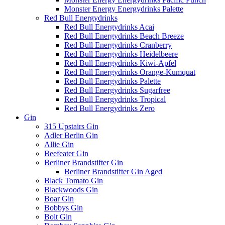
Monster Energy Energydrinks Palette
Red Bull Energydrinks
Red Bull Energydrinks Acai
Red Bull Energydrinks Beach Breeze
Red Bull Energydrinks Cranberry
Red Bull Energydrinks Heidelbeere
Red Bull Energydrinks Kiwi-Apfel
Red Bull Energydrinks Orange-Kumquat
Red Bull Energydrinks Palette
Red Bull Energydrinks Sugarfree
Red Bull Energydrinks Tropical
Red Bull Energydrinks Zero
Gin
315 Upstairs Gin
Adler Berlin Gin
Allie Gin
Beefeater Gin
Berliner Brandstifter Gin
Berliner Brandstifter Gin Aged
Black Tomato Gin
Blackwoods Gin
Boar Gin
Bobbys Gin
Bolt Gin