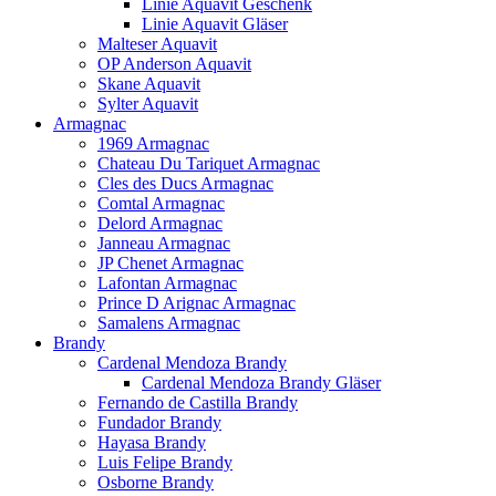
Linie Aquavit Geschenk
Linie Aquavit Gläser
Malteser Aquavit
OP Anderson Aquavit
Skane Aquavit
Sylter Aquavit
Armagnac
1969 Armagnac
Chateau Du Tariquet Armagnac
Cles des Ducs Armagnac
Comtal Armagnac
Delord Armagnac
Janneau Armagnac
JP Chenet Armagnac
Lafontan Armagnac
Prince D Arignac Armagnac
Samalens Armagnac
Brandy
Cardenal Mendoza Brandy
Cardenal Mendoza Brandy Gläser
Fernando de Castilla Brandy
Fundador Brandy
Hayasa Brandy
Luis Felipe Brandy
Osborne Brandy