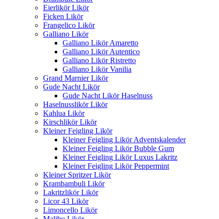
Eierlikör Likör
Ficken Likör
Frangelico Likör
Galliano Likör
Galliano Likör Amaretto
Galliano Likör Autentico
Galliano Likör Ristretto
Galliano Likör Vanilia
Grand Marnier Likör
Gude Nacht Likör
Gude Nacht Likör Haselnuss
Haselnusslikör Likör
Kahlua Likör
Kirschlikör Likör
Kleiner Feigling Likör
Kleiner Feigling Likör Adventskalender
Kleiner Feigling Likör Bubble Gum
Kleiner Feigling Likör Luxus Lakritz
Kleiner Feigling Likör Peppermint
Kleiner Spritzer Likör
Krambambuli Likör
Lakritzlikör Likör
Licor 43 Likör
Limoncello Likör
Malibu Likör