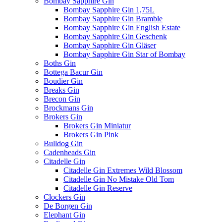
Bombay Sapphire Gin
Bombay Sapphire Gin 1,75L
Bombay Sapphire Gin Bramble
Bombay Sapphire Gin English Estate
Bombay Sapphire Gin Geschenk
Bombay Sapphire Gin Gläser
Bombay Sapphire Gin Star of Bombay
Boths Gin
Bottega Bacur Gin
Boudier Gin
Breaks Gin
Brecon Gin
Brockmans Gin
Brokers Gin
Brokers Gin Miniatur
Brokers Gin Pink
Bulldog Gin
Cadenheads Gin
Citadelle Gin
Citadelle Gin Extremes Wild Blossom
Citadelle Gin No Mistake Old Tom
Citadelle Gin Reserve
Clockers Gin
De Borgen Gin
Elephant Gin