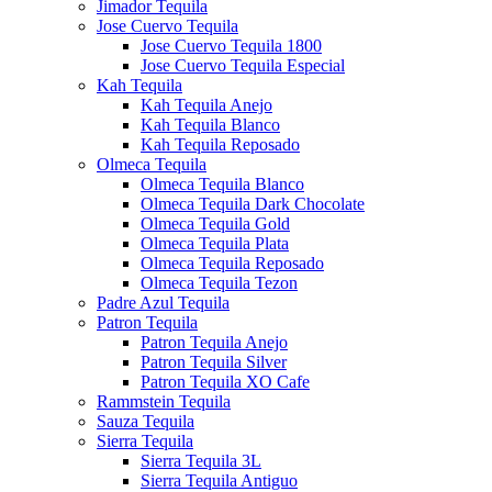
Jimador Tequila
Jose Cuervo Tequila
Jose Cuervo Tequila 1800
Jose Cuervo Tequila Especial
Kah Tequila
Kah Tequila Anejo
Kah Tequila Blanco
Kah Tequila Reposado
Olmeca Tequila
Olmeca Tequila Blanco
Olmeca Tequila Dark Chocolate
Olmeca Tequila Gold
Olmeca Tequila Plata
Olmeca Tequila Reposado
Olmeca Tequila Tezon
Padre Azul Tequila
Patron Tequila
Patron Tequila Anejo
Patron Tequila Silver
Patron Tequila XO Cafe
Rammstein Tequila
Sauza Tequila
Sierra Tequila
Sierra Tequila 3L
Sierra Tequila Antiguo