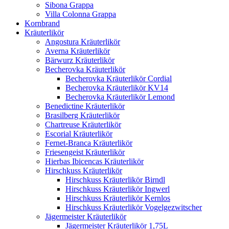
Sibona Grappa
Villa Colonna Grappa
Kornbrand
Kräuterlikör
Angostura Kräuterlikör
Averna Kräuterlikör
Bärwurz Kräuterlikör
Becherovka Kräuterlikör
Becherovka Kräuterlikör Cordial
Becherovka Kräuterlikör KV14
Becherovka Kräuterlikör Lemond
Benedictine Kräuterlikör
Brasilberg Kräuterlikör
Chartreuse Kräuterlikör
Escorial Kräuterlikör
Fernet-Branca Kräuterlikör
Friesengeist Kräuterlikör
Hierbas Ibicencas Kräuterlikör
Hirschkuss Kräuterlikör
Hirschkuss Kräuterlikör Birndl
Hirschkuss Kräuterlikör Ingwerl
Hirschkuss Kräuterlikör Kernlos
Hirschkuss Kräuterlikör Vogelgezwitscher
Jägermeister Kräuterlikör
Jägermeister Kräuterlikör 1,75L