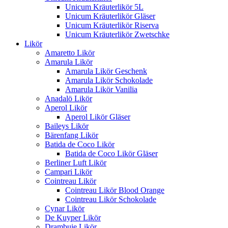
Unicum Kräuterlikör 5L
Unicum Kräuterlikör Gläser
Unicum Kräuterlikör Riserva
Unicum Kräuterlikör Zwetschke
Likör
Amaretto Likör
Amarula Likör
Amarula Likör Geschenk
Amarula Likör Schokolade
Amarula Likör Vanilia
Anadalö Likör
Aperol Likör
Aperol Likör Gläser
Baileys Likör
Bärenfang Likör
Batida de Coco Likör
Batida de Coco Likör Gläser
Berliner Luft Likör
Campari Likör
Cointreau Likör
Cointreau Likör Blood Orange
Cointreau Likör Schokolade
Cynar Likör
De Kuyper Likör
Drambuie Likör