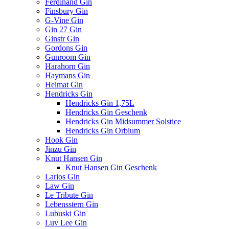
Ferdinand Gin
Finsbury Gin
G-Vine Gin
Gin 27 Gin
Ginstr Gin
Gordons Gin
Gunroom Gin
Harahorn Gin
Haymans Gin
Heimat Gin
Hendricks Gin
Hendricks Gin 1,75L
Hendricks Gin Geschenk
Hendricks Gin Midsummer Solstice
Hendricks Gin Orbium
Hook Gin
Jinzu Gin
Knut Hansen Gin
Knut Hansen Gin Geschenk
Larios Gin
Law Gin
Le Tribute Gin
Lebensstern Gin
Lubuski Gin
Luv Lee Gin