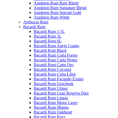
Appleton Rum Rare Blend
Appleton Rum Signature Blend
Appleton Rum Special Gold
Appleton Rum White
Arehucas Rum
Bacardi Rum
Bacardi Rum 1,5L
Bacardi Rum 3L
Bacardi Rum 6L
Bacardi Rum Anejo Cuatro
Bacardi Rum Black
Bacardi Rum Carta Fuego
Bacardi Rum Carta Negra
Bacardi Rum Carta Oro
Bacardi Rum Coconut
Bacardi Rum Cuba Libre
Bacardi Rum Facundo Eximo
Bacardi Rum Geschenk
Bacardi Rum Gläser
Bacardi Rum Gran Reserva Diez
Bacardi Rum Limon
Bacardi Rum Major Lazer
Bacardi Rum Mango
Bacardi Rum Oakheart
Bacardi Rum Razz