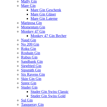
Malfy Gin
Mare Gin
Mare Gin Geschenk
Mare Gin Gläser
Mare Gin Laterne
Mariposa Gin
Momentum Gin
Monkey 47 Gin
Monkey 47 Gin Becher
Naud Gin
No 209 Gin
Roku Gin
Roshain Gin
Rubus Gin
Sandbank Gin
Siegfried Gin
Sipsmith Gin
Six Ravens Gin
Skin Gin Gin
Spree Gin
Studer Gin
Studer Gin Swiss Classic
Studer Gin Swiss Gold
Sul Gin
Tanqueray Gin