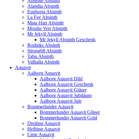
Absente Absinth
Alandia Absinth
Euphoria Absinth
La Fee Absinth
Mata Hari Absinth
Moulin Vert Absinth
Mr Jekyll Absinth
Mr Jekyll Absinth Geschenk
Rodniks Absinth
Strong68 Absinth
Tabu Absinth
Valhalla Absinth
Aquavit
Aalborg Aquavit
Aalborg Aquavit Dild
Aalborg Aquavit Geschenk
Aalborg Aquavit Gläser
Aalborg Aquavit Jubiläum
Aalborg Aquavit Jule
Bommerlunder Aquavit
Bommerlunder Aquavit Gläser
Bommerlunder Aquavit Gold
Dreiling Aquavit
Helbing Aquavit
Linie Aquavit