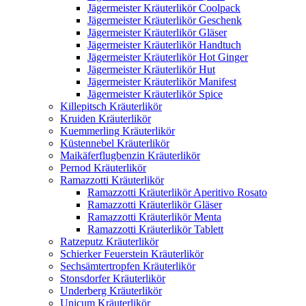
Jägermeister Kräuterlikör Coolpack
Jägermeister Kräuterlikör Geschenk
Jägermeister Kräuterlikör Gläser
Jägermeister Kräuterlikör Handtuch
Jägermeister Kräuterlikör Hot Ginger
Jägermeister Kräuterlikör Hut
Jägermeister Kräuterlikör Manifest
Jägermeister Kräuterlikör Spice
Killepitsch Kräuterlikör
Kruiden Kräuterlikör
Kuemmerling Kräuterlikör
Küstennebel Kräuterlikör
Maikäferflugbenzin Kräuterlikör
Pernod Kräuterlikör
Ramazzotti Kräuterlikör
Ramazzotti Kräuterlikör Aperitivo Rosato
Ramazzotti Kräuterlikör Gläser
Ramazzotti Kräuterlikör Menta
Ramazzotti Kräuterlikör Tablett
Ratzeputz Kräuterlikör
Schierker Feuerstein Kräuterlikör
Sechsämtertropfen Kräuterlikör
Stonsdorfer Kräuterlikör
Underberg Kräuterlikör
Unicum Kräuterlikör