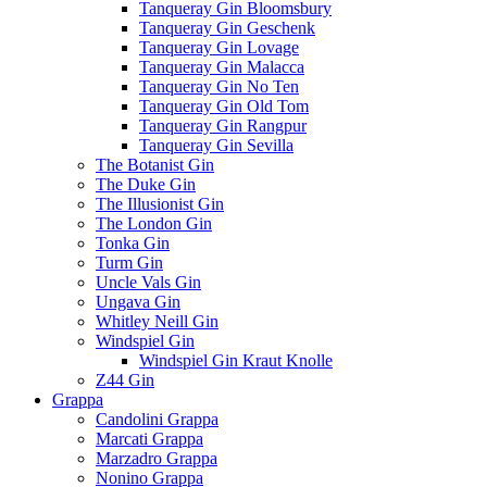
Tanqueray Gin Bloomsbury
Tanqueray Gin Geschenk
Tanqueray Gin Lovage
Tanqueray Gin Malacca
Tanqueray Gin No Ten
Tanqueray Gin Old Tom
Tanqueray Gin Rangpur
Tanqueray Gin Sevilla
The Botanist Gin
The Duke Gin
The Illusionist Gin
The London Gin
Tonka Gin
Turm Gin
Uncle Vals Gin
Ungava Gin
Whitley Neill Gin
Windspiel Gin
Windspiel Gin Kraut Knolle
Z44 Gin
Grappa
Candolini Grappa
Marcati Grappa
Marzadro Grappa
Nonino Grappa